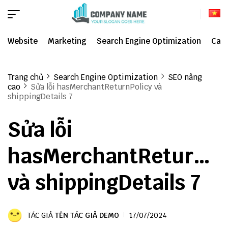
Website
Marketing
Search Engine Optimization
Cat
Trang chủ
Search Engine Optimization
SEO nâng
cao
Sửa lỗi hasMerchantReturnPolicy và
shippingDetails 7
Sửa lỗi
hasMerchantReturnPo
và shippingDetails 7
TÁC GIẢ
TÊN TÁC GIẢ DEMO
17/07/2024